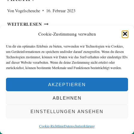
Von
Vogelscheuche
16. Februar 2023
ARCHIV
WEITERLESEN
Cookie-Zustimmung verwalten
Um dir ein optimales Erlebnis zu bieten, verwenden wir Technologien wie Cookies,
um Geräteinformationen zu speichern und/oder darauf zuzugreifen. Wenn du diesen
© 2026 Tempelhofer Berg e.V.
Technologien zustimmst, können wir Daten wie das Surfverhalten oder eindeutige IDs
auf dieser Website verarbeiten. Wenn du deine Zustimmung nicht erteilst oder
zurückziehst, können bestimmte Merkmale und Funktionen beeinträchtigt werden.
Start
Kontakt
Datenschutzerklärung
Cookie-Richtlinie (EU)
AKZEPTIEREN
Druckgrafik – Ferienprogramm August 2026
ABLEHNEN
SPENDEN AN DEN VEREIN
EINSTELLUNGEN ANSEHEN
Cookie-Richtlinie
Datenschutzerklärung